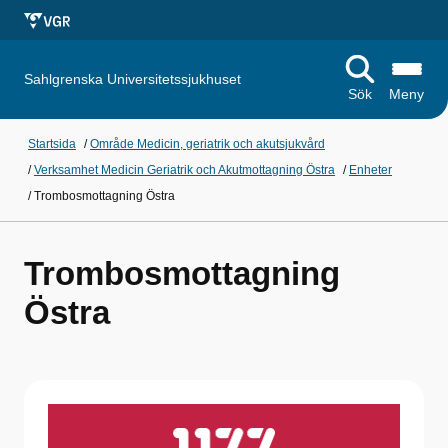
Sahlgrenska Universitetssjukhuset
Sök
Meny
Startsida
/
Område Medicin, geriatrik och akutsjukvård
/
Verksamhet Medicin Geriatrik och Akutmottagning Östra
/
Enheter
/
Trombosmottagning Östra
Trombosmottagning
Östra