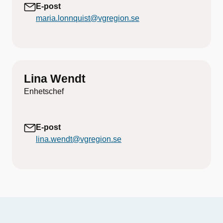
E-post
maria.lonnquist@vgregion.se
Lina Wendt
Enhetschef
E-post
lina.wendt@vgregion.se