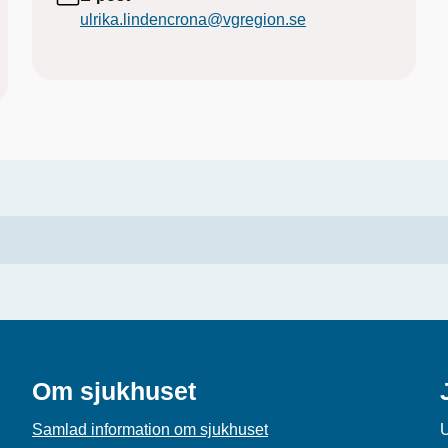
ulrika.lindencrona@vgregion.se
Om sjukhuset
Samlad information om sjukhuset
U