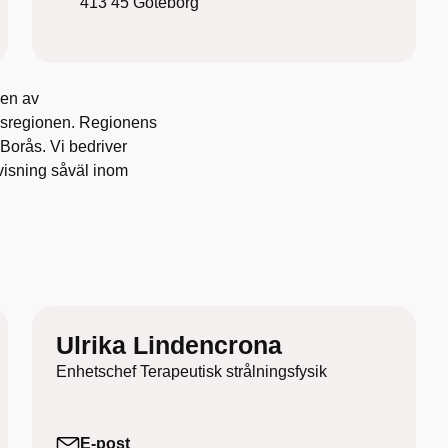
413 45
Göteborg
len av
dsregionen. Regionens
Borås. Vi bedriver
rvisning såväl inom
Ulrika Lindencrona
Enhetschef Terapeutisk strålningsfysik
E-post