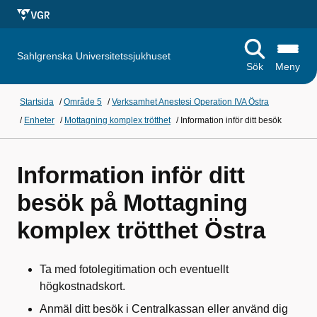
Sahlgrenska Universitetssjukhuset
Sök
Meny
Startsida
/
Område 5
/
Verksamhet Anestesi Operation IVA Östra
/
Enheter
/
Mottagning komplex trötthet
/
Information inför ditt besök
Information inför ditt
besök på Mottagning
komplex trötthet Östra
Ta med fotolegitimation och eventuellt
högkostnadskort.
Anmäl ditt besök i Centralkassan eller använd dig