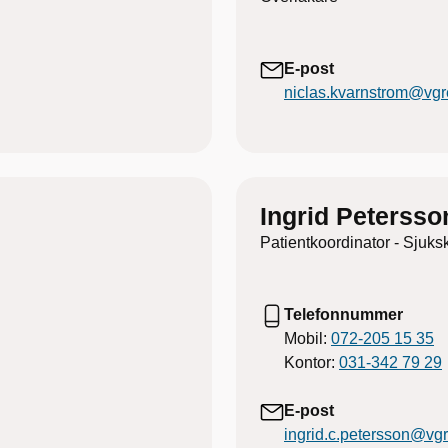
E-post
niclas.kvarnstrom@vgr
Ingrid Petersso
Patientkoordinator - Sjuks
Telefonnummer
Mobil:
072-205 15 35
Kontor:
031-342 79 29
E-post
ingrid.c.petersson@vg