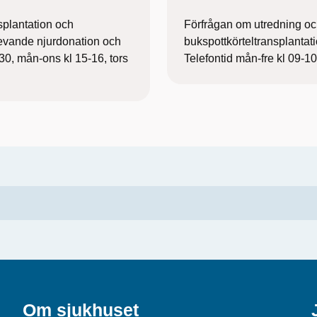
splantation och
Förfrågan om utredning och
 levande njurdonation och
bukspottkörteltransplantat
30, mån-ons kl 15-16, tors
Telefontid mån-fre kl 09-10
Om sjukhuset