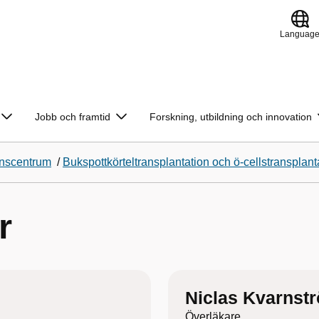
Languag
Jobb och framtid
Forskning, utbildning och innovation
onscentrum
/
Bukspottkörteltransplantation och ö-cellstransplant
r
Niclas Kvarnst
Överläkare