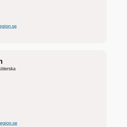
egion.se
n
köterska
region.se