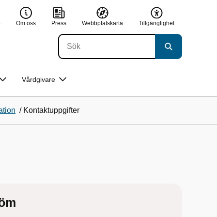
e
Om oss
Press
Webbplatskarta
Tillgänglighet
Vårdgivare
ation
/
Kontaktuppgifter
röm