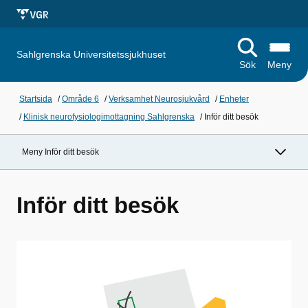
Sahlgrenska Universitetssjukhuset
Sök
Meny
Startsida
/
Område 6
/
Verksamhet Neurosjukvård
/
Enheter
/
Klinisk neurofysiologimottagning Sahlgrenska
/
Inför ditt besök
Meny Inför ditt besök
Inför ditt besök