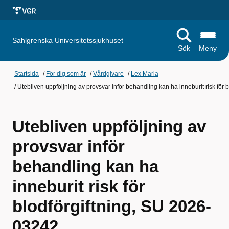
Sahlgrenska Universitetssjukhuset
Sök
Meny
Startsida
/
För dig som är
/
Vårdgivare
/
Lex Maria
/
Utebliven uppföljning av provsvar inför behandling kan ha inneburit risk för
Utebliven uppföljning av
provsvar inför
behandling kan ha
inneburit risk för
blodförgiftning, SU 2026-
03242