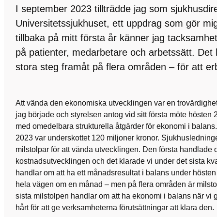
I september 2023 tillträdde jag som sjukhusdir
Universitetssjukhuset, ett uppdrag som gör mig
tillbaka på mitt första år känner jag tacksamh
på patienter, medarbetare och arbetssätt. Det ha
stora steg framåt på flera områden – för att erbj
Att vända den ekonomiska utvecklingen var en trovärdighets
jag började och styrelsen antog vid sitt första möte hösten
med omedelbara strukturella åtgärder för ekonomi i balans
2023 var underskottet 120 miljoner kronor. Sjukhusledni
milstolpar för att vända utvecklingen. Den första handlade o
kostnadsutvecklingen och det klarade vi under det sista kv
handlar om att ha ett månadsresultat i balans under hösten 
hela vägen om en månad – men på flera områden är milsto
sista milstolpen handlar om att ha ekonomi i balans när vi g
hårt för att ge verksamheterna förutsättningar att klara den.