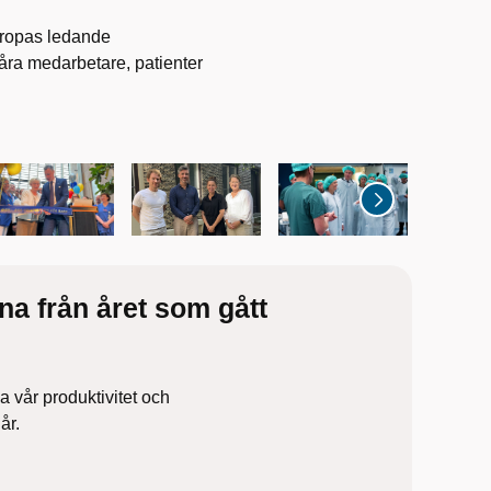
2
av
11
Europas ledande
Transparen
våra medarbetare, patienter
ledarskap.
på univers
verksamh
na från året som gått
a vår produktivitet och
år.