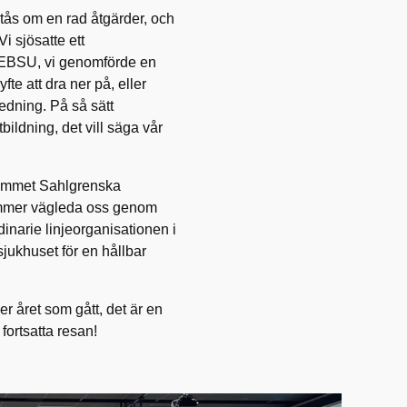
stås om en rad åtgärder, och
i sjösatte ett
HEBSU, vi genomförde en
e att dra ner på, eller
ledning. På så sätt
tbildning, det vill säga vår
grammet Sahlgrenska
 kommer vägleda oss genom
inarie linjeorganisationen i
jukhuset för en hållbar
er året som gått, det är en
fortsatta resan!