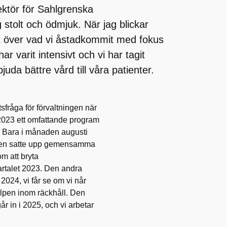
ektör för Sahlgrenska
 stolt och ödmjuk. När jag blickar
et över vad vi åstadkommit med fokus
r varit intensivt och vi har tagit
uda bättre vård till våra patienter.
fråga för förvaltningen när
 2023 ett omfattande program
. Bara i månaden augusti
ngen satte upp gemensamma
m att bryta
artalet 2023. Den andra
2024, vi får se om vi når
lpen inom räckhåll. Den
år in i 2025, och vi arbetar