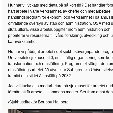
Hur har vi lyckats med detta på så kort tid? Det handlar för
hårt arbete i varje verksamhet, av chefer och medarbetare. V
handlingsprogram för ekonomi och verksamhet i balans, 
omfattande översyn av stab och administration, ÖSA med syft
sluta utföra, vissa arbetsuppgifter inom administration och 
prioriterar vi resurserna till vård, forskning, utveckling och u
kärnverksamhet.
Nu har vi påbörjat arbetet i det sjukhusövergripande pro
Universitetssjukhuset 6.0, en tillfällig organisering som
transformation och omställning. Programmet stödjer den ord
omställningsarbetet. Vi utvecklar Sahlgrenska Universitetss
framtid och siktet är inställt på 2032.
Jag vill tacka alla medarbetare på sjukhuset för arbetet und
förmån att få arbeta tillsammans med er. Ser fram emot den 
/Sjukhusdirektör Boubou Hallberg