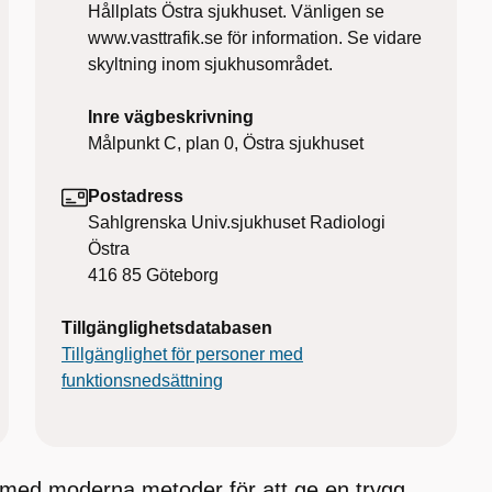
Hållplats Östra sjukhuset. Vänligen se
www.vasttrafik.se för information. Se vidare
skyltning inom sjukhusområdet.
Inre vägbeskrivning
Målpunkt C, plan 0, Östra sjukhuset
Postadress
Sahlgrenska Univ.sjukhuset Radiologi
Östra
416 85
Göteborg
Tillgänglighetsdatabasen
Tillgänglighet för personer med
funktionsnedsättning
n med moderna metoder för att ge en trygg