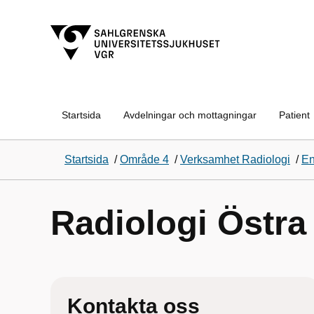
Startsida
Avdelningar och mottagningar
Patient
Startsida
/
Område 4
/
Verksamhet Radiologi
/
En
Radiologi Östra
Kontakta oss