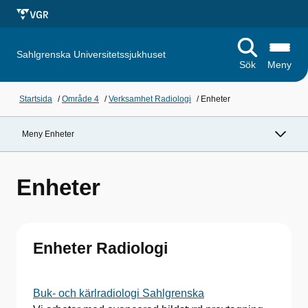
Sahlgrenska Universitetssjukhuset
Sök
Meny
Startsida
/
Område 4
/
Verksamhet Radiologi
/
Enheter
Meny Enheter
Enheter
Enheter Radiologi
Buk- och kärlradiologi Sahlgrenska