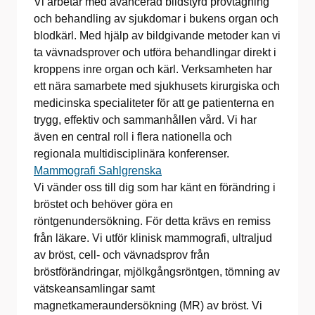
Vi arbetar med avancerad bildstyrd provtagning
och behandling av sjukdomar i bukens organ och
blodkärl. Med hjälp av bildgivande metoder kan vi
ta vävnadsprover och utföra behandlingar direkt i
kroppens inre organ och kärl. Verksamheten har
ett nära samarbete med sjukhusets kirurgiska och
medicinska specialiteter för att ge patienterna en
trygg, effektiv och sammanhållen vård. Vi har
även en central roll i flera nationella och
regionala multidisciplinära konferenser.
Mammografi Sahlgrenska
Vi vänder oss till dig som har känt en förändring i
bröstet och behöver göra en
röntgenundersökning. För detta krävs en remiss
från läkare. Vi utför klinisk mammografi, ultraljud
av bröst, cell- och vävnadsprov från
bröstförändringar, mjölkgångsröntgen, tömning av
vätskeansamlingar samt
magnetkameraundersökning (MR) av bröst. Vi