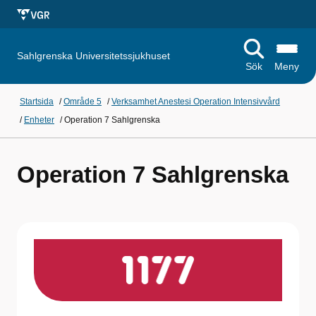
Sahlgrenska Universitetssjukhuset
Sök
Meny
Startsida
/
Område 5
/
Verksamhet Anestesi Operation Intensivvård
/
Enheter
/
Operation 7 Sahlgrenska
Operation 7 Sahlgrenska