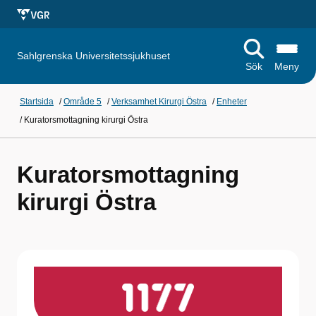
Sahlgrenska Universitetssjukhuset
Sök
Meny
Startsida
/
Område 5
/
Verksamhet Kirurgi Östra
/
Enheter
/
Kuratorsmottagning kirurgi Östra
Kuratorsmottagning
kirurgi Östra