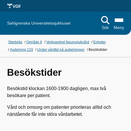
Sahlgrenska Universitetssjukhuset
Sök
Meny
Startsida
/
Område 6
/
Verksamhet Neurosjukvård
/
Enheter
/
Avdelning 133
/
Under vårdtid på avdelningen
/
Besökstider
Besökstider
Besökstid klockan 1600-1900 dagligen, max två
besökare per patient.
Vård och omsorg om patienter prioriteras alltid och
närstående får inte störa vårdarbetet.