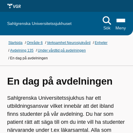
Sahlgrenska Universitetssjukhuset
Sök
Meny
Startsida
/
Område 6
/
Verksamhet Neurosjukvård
/
Enheter
/
Avdelning 135
/
Under vårdtid på avdelningen
/
En dag på avdelningen
En dag på avdelningen
Sahlgrenska Universitetssjukhus har ett
utbildningsansvar vilket innebär att det ibland
finns studenter på vår avdelning. Du har som
patient rätt att säga till om du inte vill ha studenter
närvarande under t.ex läkarsamtal. Alla som