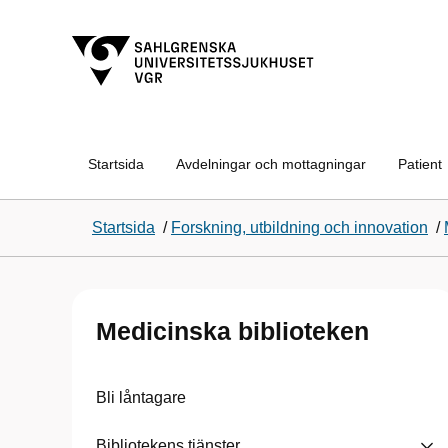
Startsida
Avdelningar och mottagningar
Patient
Startsida
/
Forskning, utbildning och innovation
/
Medicinska biblioteken
Bli låntagare
Bibliotekens tjänster