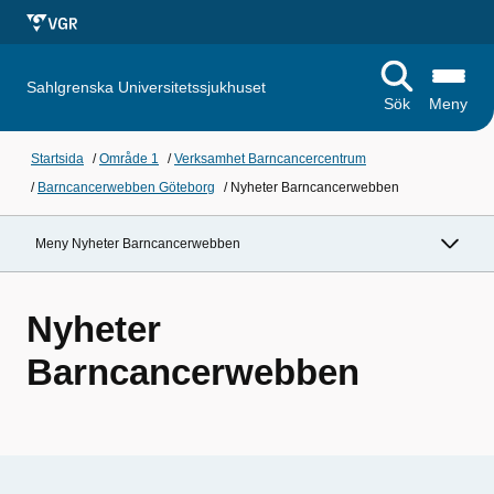
Sahlgrenska Universitetssjukhuset
Sök
Meny
Startsida
/
Område 1
/
Verksamhet Barncancercentrum
/
Barncancerwebben Göteborg
/
Nyheter Barncancerwebben
Meny Nyheter Barncancerwebben
Nyheter
Barncancerwebben