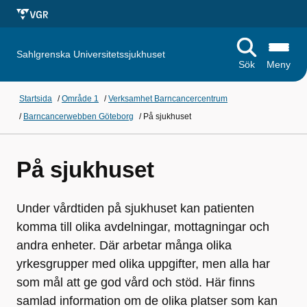
Sahlgrenska Universitetssjukhuset
Sök
Meny
Startsida
/
Område 1
/
Verksamhet Barncancercentrum
/
Barncancerwebben Göteborg
/
På sjukhuset
På sjukhuset
Under vårdtiden på sjukhuset kan patienten
komma till olika avdelningar, mottagningar och
andra enheter. Där arbetar många olika
yrkesgrupper med olika uppgifter, men alla har
som mål att ge god vård och stöd. Här finns
samlad information om de olika platser som kan