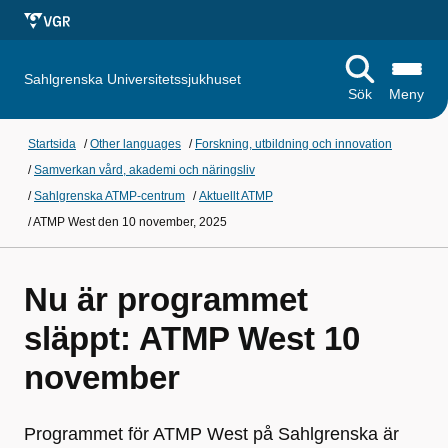
Sahlgrenska Universitetssjukhuset
Sök
Meny
Startsida
/
Other languages
/
Forskning, utbildning och innovation
/
Samverkan vård, akademi och näringsliv
/
Sahlgrenska ATMP-centrum
/
Aktuellt ATMP
/
ATMP West den 10 november, 2025
Nu är programmet
släppt: ATMP West 10
november
Programmet för ATMP West på Sahlgrenska är