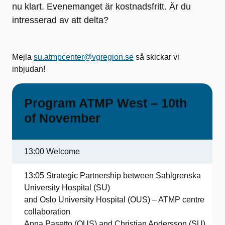
nu klart. Evenemanget är kostnadsfritt. Är du
intresserad av att delta?
Mejla
su.atmpcenter@vgregion.se
så skickar vi
inbjudan!
Program ATMP West – 10th
of November
13:00 Welcome
13:05 Strategic Partnership between Sahlgrenska
University Hospital (SU)
and Oslo University Hospital (OUS) – ATMP centre
collaboration
Anna Pasetto (OUS) and Christian Andersson (SU)