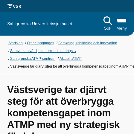
Sahlgrenska Universitetssjukhuset
Sök
Meny
Startsida
/
Other languages
/
Forskning, utbildning och innovation
/
Samverkan vård, akademi och näringsliv
/
Sahlgrenska ATMP-centrum
/
Aktuellt ATMP
/
Västsverige tar djärvt steg för att överbrygga kompetensgapet inom ATMP me
Västsverige tar djärvt
steg för att överbrygga
kompetensgapet inom
ATMP med ny strategisk