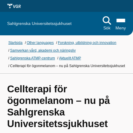
Sahlgrenska Universitetssjukhuset
Sök
Meny
Startsida
/
Other languages
/
Forskning, utbildning och innovation
/
Samverkan vård, akademi och näringsliv
/
Sahlgrenska ATMP-centrum
/
Aktuellt ATMP
/
Cellterapi för ögonmelanom – nu på Sahlgrenska Universitetssjukhuset
Cellterapi för
ögonmelanom – nu på
Sahlgrenska
Universitetssjukhuset