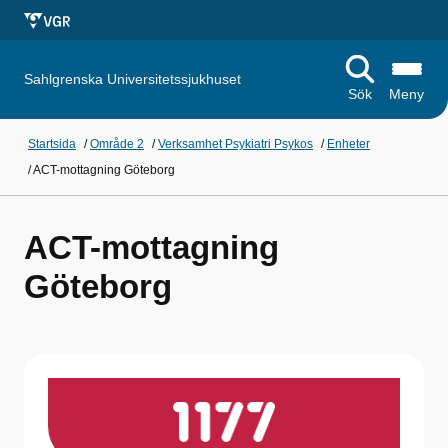
Sahlgrenska Universitetssjukhuset
Sök
Meny
Startsida
/
Område 2
/
Verksamhet Psykiatri Psykos
/
Enheter
/
ACT-mottagning Göteborg
ACT-mottagning
Göteborg