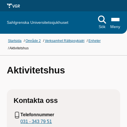
Sahlgrenska Universitetssjukhuset
Sök
Meny
Startsida
/
Område 2
/
Verksamhet Rättspsykiatri
/
Enheter
/
Aktivitetshus
Aktivitetshus
Kontakta oss
Telefonnummer
031 - 343 79 51