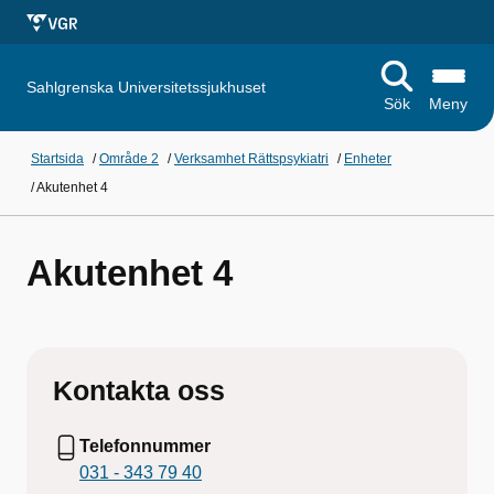
Sahlgrenska Universitetssjukhuset
Sök
Meny
Startsida
/
Område 2
/
Verksamhet Rättspsykiatri
/
Enheter
/
Akutenhet 4
Akutenhet 4
Kontakta oss
Telefonnummer
031 - 343 79 40