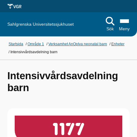
Sahlgrenska Universitetssjukhuset
Sök
Meny
Startsida
/
Område 1
/
Verksamhet AnOpIva neonatal barn
/
Enheter
/
Intensivvårdsavdelning barn
Intensivvårdsavdelning
barn