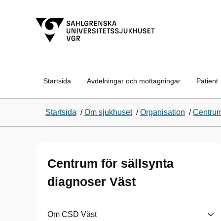
Startsida
Avdelningar och mottagningar
Patient
Startsida
/
Om sjukhuset
/
Organisation
/
Centrum
Centrum för sällsynta
diagnoser Väst
Om CSD Väst