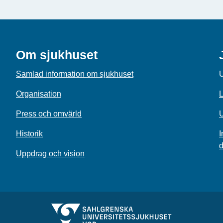
Om sjukhuset
Samlad information om sjukhuset
U
Organisation
L
Press och omvärld
U
Historik
I
d
Uppdrag och vision