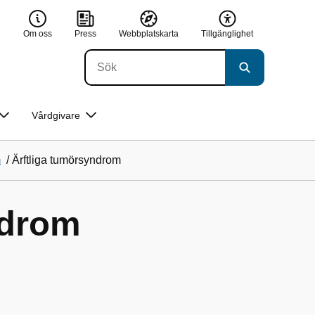
e
Om oss
Press
Webbplatskarta
Tillgänglighet
Vårdgivare
m
/
Ärftliga tumörsyndrom
ndrom