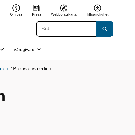
e
Om oss
Press
Webbplatskarta
Tillgänglighet
Vårdgivare
åden
/
Precisionsmedicin
n