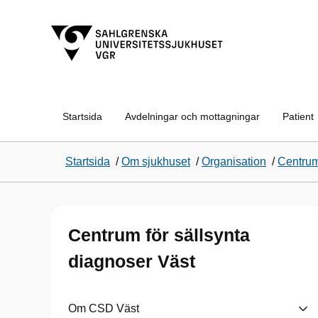
Startsida
Avdelningar och mottagningar
Patient
Startsida
/
Om sjukhuset
/
Organisation
/
Centrum
Centrum för sällsynta
diagnoser Väst
Om CSD Väst