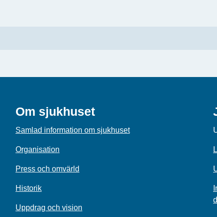
Om sjukhuset
Samlad information om sjukhuset
U
Organisation
L
Press och omvärld
U
Historik
I
d
Uppdrag och vision