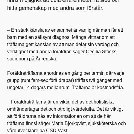
finns möjlighet att dela erfarenheter, få stöd och
hitta gemenskap med andra som förstår.
– En stark känsla av ensamhet är vanlig när man får ett
barn med en sällsynt diagnos. Många vittnar om att
träffarna gett känslan av att man delar sin vardag och
verklighet med andra föräldrar, säger Cecilia Stocks,
socionom på Ågrenska.
Föräldraträffarna anordnas en gång per termin där varje
grupp (runt fem-sex föräldrapar) träffas två gånger med
ungefär 14 dagars mellanrum. Träffarna är kostnadsfria.
– Föräldraträffarna är en viktig del av det holistiska
omhändertagandet och otroligt värdefulla. Det är viktigt
att föräldrarna nås av informationen om att de här
träffarna finns! säger Maria Björkqvist, sjuksköterska och
vårdutvecklare på CSD Väst.