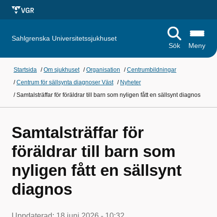
Sahlgrenska Universitetssjukhuset
Sök
Meny
Startsida
/
Om sjukhuset
/
Organisation
/
Centrumbildningar
/
Centrum för sällsynta diagnoser Väst
/
Nyheter
/
Samtalsträffar för föräldrar till barn som nyligen fått en sällsynt diagnos
Samtalsträffar för
föräldrar till barn som
nyligen fått en sällsynt
diagnos
Uppdaterad:
18 juni 2026 - 10:32