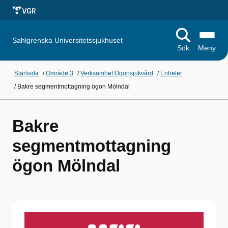
Sahlgrenska Universitetssjukhuset
Sök
Meny
Startsida
/
Område 3
/
Verksamhet Ögonsjukvård
/
Enheter
/
Bakre segmentmottagning ögon Mölndal
Bakre
segmentmottagning
ögon Mölndal