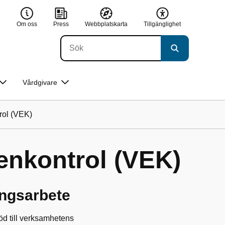
e
Om oss
Press
Webbplatskarta
Tillgänglighet
Vårdgivare
rol (VEK)
enkontrol (VEK)
ingsarbete
öd till verksamhetens