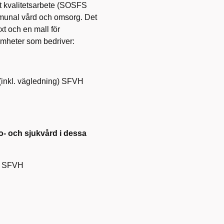
kt kvalitetsarbete (SOSFS
ommunal vård och omsorg. Det
xt och en mall för
amheter som bedriver:
(inkl. vägledning) SFVH
o- och sjukvård i dessa
g) SFVH