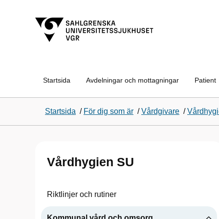
Startsida
Avdelningar och mottagningar
Patient
Startsida
/
För dig som är
/
Vårdgivare
/
Vårdhyg
Vårdhygien SU
Riktlinjer och rutiner
Kommunal vård och omsorg