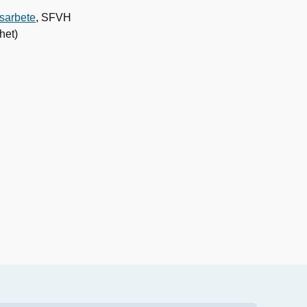
gsarbete
, SFVH
het)