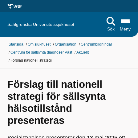
Sahlgrenska Universitetssjukhuset
Sök
Meny
Startsida
/
Om sjukhuset
/
Organisation
/
Centrumbildningar
/
Centrum för sällsynta diagnoser Väst
/
Aktuellt
/
Förslag nationell strategi
Förslag till nationell
strategi för sällsynta
hälsotillstånd
presenteras
Socialstyrelsen presenterar den 13 maj 2025 ett