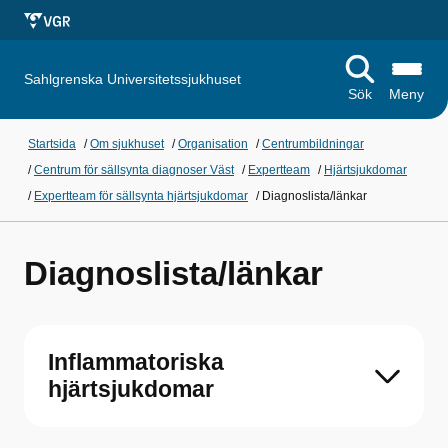
Sahlgrenska Universitetssjukhuset
Sök
Meny
Startsida
/
Om sjukhuset
/
Organisation
/
Centrumbildningar
/
Centrum för sällsynta diagnoser Väst
/
Expertteam
/
Hjärtsjukdomar
/
Expertteam för sällsynta hjärtsjukdomar
/
Diagnoslista/länkar
Diagnoslista/länkar
Inflammatoriska
hjärtsjukdomar