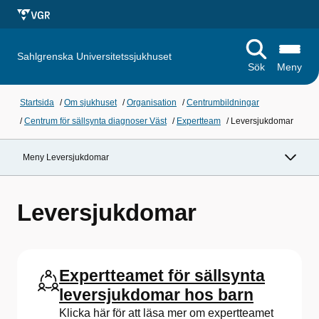
Sahlgrenska Universitetssjukhuset
Sök
Meny
Startsida
/
Om sjukhuset
/
Organisation
/
Centrumbildningar
/
Centrum för sällsynta diagnoser Väst
/
Expertteam
/
Leversjukdomar
Meny Leversjukdomar
Leversjukdomar
Expertteamet för sällsynta
leversjukdomar hos barn
Klicka här för att läsa mer om expertteamet