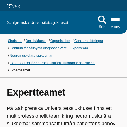
Sahlgrenska Universitetssjukhuset
Sök
Meny
Startsida
/
Om sjukhuset
/
Organisation
/
Centrumbildningar
/
Centrum för sällsynta diagnoser Väst
/
Expertteam
/
Neuromuskulära sjukdomar
/
Expertteamet för neuromuskulära sjukdomar hos vuxna
/
Expertteamet
Expertteamet
På Sahlgrenska Universitetssjukhuset finns ett
multiprofessionellt team kring neuromuskulära
sjukdomar sammansatt utifrån patientens behov.