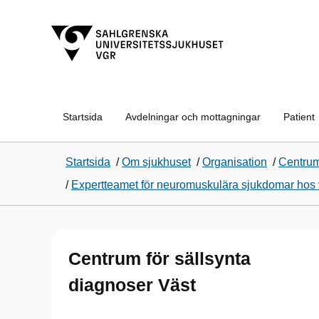
Startsida
Avdelningar och mottagningar
Patient
Startsida
/
Om sjukhuset
/
Organisation
/
Centrum
/
Expertteamet för neuromuskulära sjukdomar hos
Centrum för sällsynta
diagnoser Väst