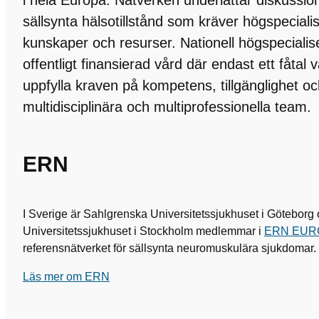
i hela Europa. Nätverken underlättar diskussi
sällsynta hälsotillstånd som kräver högspeciali
kunskaper och resurser. Nationell högspeciali
offentligt finansierad vård där endast ett fåtal
uppfylla kraven på kompetens, tillgänglighet oc
multidisciplinära och multiprofessionella team.
ERN
I Sverige är Sahlgrenska Universitetssjukhuset i Göteborg
Universitetssjukhuset i Stockholm medlemmar i
ERN EUR
referensnätverket för sällsynta neuromuskulära sjukdomar.
Läs mer om ERN