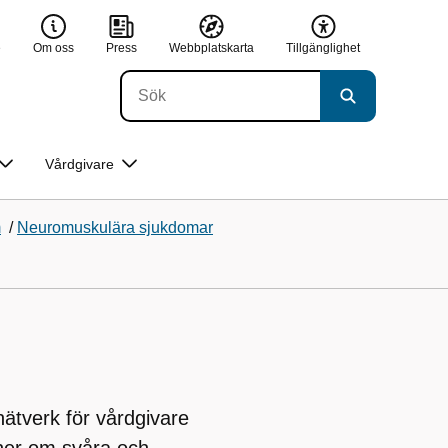
e
Om oss
Press
Webbplatskarta
Tillgänglighet
Vårdgivare
m
/
Neuromuskulära sjukdomar
nätverk för vårdgivare