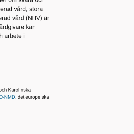
oner om svåra och
serad vård, stora
serad vård (NHV) är
 vårdgivare kan
h arbete i
 och Karolinska
O-NMD
, det europeiska