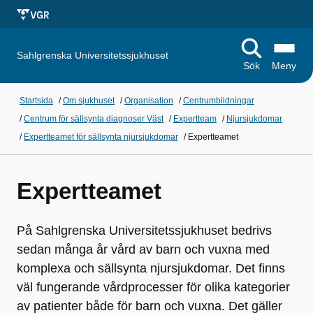
Sahlgrenska Universitetssjukhuset
Sök
Meny
Startsida
/
Om sjukhuset
/
Organisation
/
Centrumbildningar
/
Centrum för sällsynta diagnoser Väst
/
Expertteam
/
Njursjukdomar
/
Expertteamet för sällsynta njursjukdomar
/
Expertteamet
Expertteamet
På Sahlgrenska Universitetssjukhuset bedrivs
sedan många år vård av barn och vuxna med
komplexa och sällsynta njursjukdomar. Det finns
väl fungerande vårdprocesser för olika kategorier
av patienter både för barn och vuxna. Det gäller