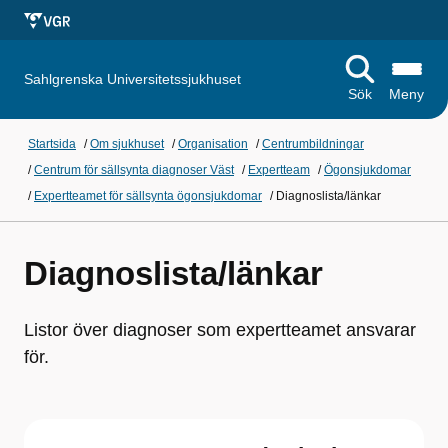
Sahlgrenska Universitetssjukhuset
Sök
Meny
Startsida
/
Om sjukhuset
/
Organisation
/
Centrumbildningar
/
Centrum för sällsynta diagnoser Väst
/
Expertteam
/
Ögonsjukdomar
/
Expertteamet för sällsynta ögonsjukdomar
/
Diagnoslista/länkar
Diagnoslista/länkar
Listor över diagnoser som expertteamet ansvarar
för.