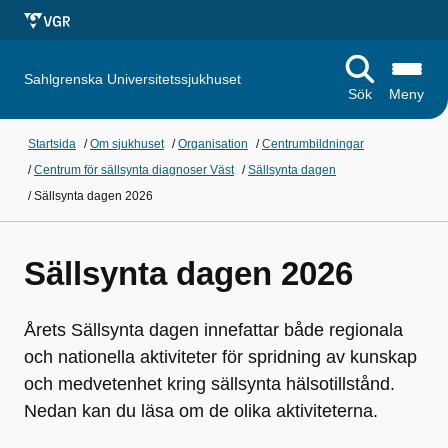
Sahlgrenska Universitetssjukhuset
Sök
Meny
Startsida
/
Om sjukhuset
/
Organisation
/
Centrumbildningar
/
Centrum för sällsynta diagnoser Väst
/
Sällsynta dagen
/
Sällsynta dagen 2026
Sällsynta dagen 2026
Årets Sällsynta dagen innefattar både regionala
och nationella aktiviteter för spridning av kunskap
och medvetenhet kring sällsynta hälsotillstånd.
Nedan kan du läsa om de olika aktiviteterna.