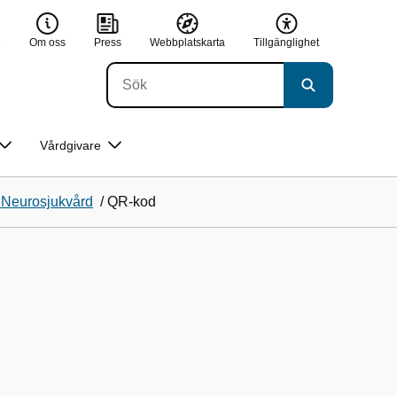
e
Om oss
Press
Webbplatskarta
Tillgänglighet
Vårdgivare
 Neurosjukvård
/
QR-kod