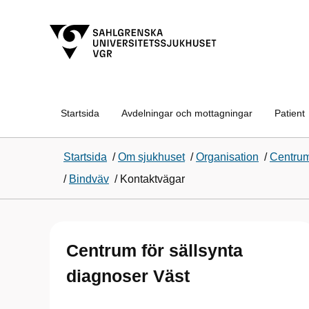
Startsida
Avdelningar och mottagningar
Patient
Startsida
/
Om sjukhuset
/
Organisation
/
Centrum
/
Bindväv
/
Kontaktvägar
Centrum för sällsynta
diagnoser Väst