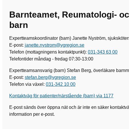
Barnteamet, Reumatologi- o
barn
Expertteamskoordinator (barn) Janette Nyström, sjuksköte
E-post:
janette.nystrom@vgregion.se
Telefon (mottagningens kontaktpunkt):
031-343 63 00
Telefontider måndag - fredag 07:30-13:00
Expertteamsansvarig (barn) Stefan Berg, överläkare barnm
E-post:
stefan.berg@vgregion.se
Telefon via växel:
031-342 10 00
Kontaktväg för patienter/närstående (barn) via 1177
E-post sänds över öppna nät och är inte en säker kontaktväg
information per e-post.