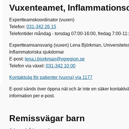
Vuxenteamet, Inflammations
Expertteamskoordinator (vuxen)
Telefon:
031-342 26 15
Telefontider måndag - torsdag 07:00-16:00, fredag 7:00-11
Expertteamsansvarig (vuxen) Lena Björkman, Universitets
Inflammatoriska sjukdomar
E-post:
lena.i.bjorkman@vgregion.se
Telefon via växel:
031-342 10 00
Kontaktväg för patienter (vuxna) via 1177
E-post sänds över öppna nät och är inte en säker kontaktväg
information per e-post.
Remissvägar barn