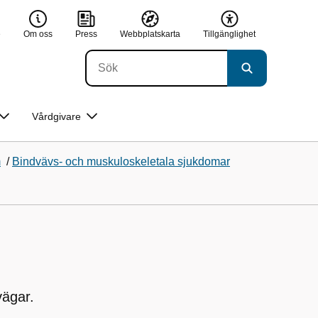
e
Om oss
Press
Webbplatskarta
Tillgänglighet
Vårdgivare
m
/
Bindvävs- och muskuloskeletala sjukdomar
vägar.