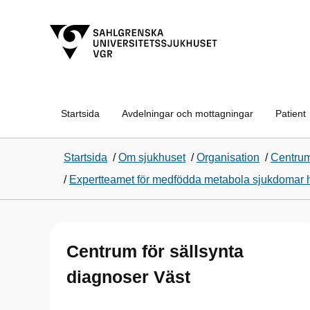
Startsida
Avdelningar och mottagningar
Patient
Startsida
/
Om sjukhuset
/
Organisation
/
Centrum
/
Expertteamet för medfödda metabola sjukdomar 
Centrum för sällsynta
diagnoser Väst