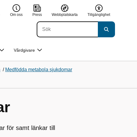
e
Om oss
Press
Webbplatskarta
Tillgänglighet
Vårdgivare
m
/
Medfödda metabola sjukdomar
ar
 för samt länkar till