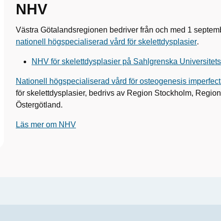
NHV
Västra Götalandsregionen bedriver från och med 1 septem
nationell högspecialiserad vård för skelettdysplasier
.
NHV för skelettdysplasier på Sahlgrenska Universitet
Nationell högspecialiserad vård för osteogenesis imperfect
för skelettdysplasier, bedrivs av Region Stockholm, Regi
Östergötland.
Läs mer om NHV