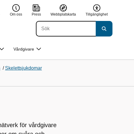
e
Om oss
Press
Webbplatskarta
Tillgänglighet
Vårdgivare
m
/
Skelettsjukdomar
nätverk för vårdgivare