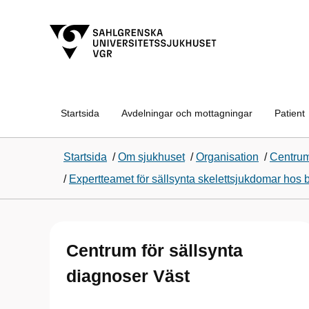
Startsida
Avdelningar och mottagningar
Patient
Startsida
/
Om sjukhuset
/
Organisation
/
Centrum
/
Expertteamet för sällsynta skelettsjukdomar hos 
Centrum för sällsynta
diagnoser Väst