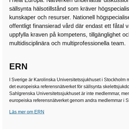
i hela Europa. Nätverken underlättar diskussi
sällsynta hälsotillstånd som kräver högspeciali
kunskaper och resurser. Nationell högspeciali
offentligt finansierad vård där endast ett fåtal
uppfylla kraven på kompetens, tillgänglighet oc
multidisciplinära och multiprofessionella team.
ERN
I Sverige är Karolinska Universitetssjukhuset i Stockhol
det europeiska referensnätverket för sällsynta skelettsjukd
Sahlgrenska Universitetssjukhuset är inte medlemmar, men ha
europeiska referensnätverket genom andra medlemmar i S
Läs mer om ERN