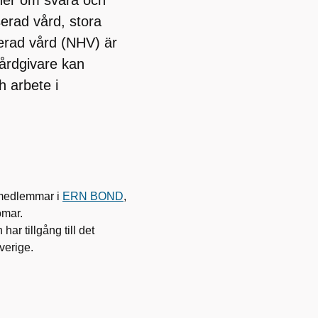
oner om svåra och
serad vård, stora
serad vård (NHV) är
 vårdgivare kan
h arbete i
m medlemmar i
ERN BOND
,
omar.
r tillgång till det
verige.