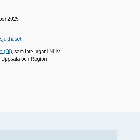
ber 2025
ssjukhuset
a (OI)
, som inte ingår i NHV
on Uppsala och Region