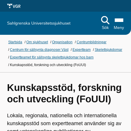
Sahlgrenska Universitetssjukhuset
Sök
Meny
Startsida
/
Om sjukhuset
/
Organisation
/
Centrumbildningar
/
Centrum för sällsynta diagnoser Väst
/
Expertteam
/
Skelettsjukdomar
/
Expertteamet för sällsynta skelettsjukdomar hos barn
/
Kunskapsstöd, forskning och utveckling (FoUUI)
Kunskapsstöd, forskning
och utveckling (FoUUI)
Lokala, regionala, nationella och internationella
kunskapsstöd som expertteamet använder sig av