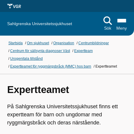
Sahlgrenska Universitetssjukhuset
Sök
Meny
Startsida
/
Om sjukhuset
/
Organisation
/
Centrumbildningar
/
Centrum för sällsynta diagnoser Väst
/
Expertteam
/
Urogenitala tillstånd
/
Expertteamet för ryggmärgsbråck (MMC) hos barn
/
Expertteamet
Expertteamet
På Sahlgrenska Universitetssjukhuset finns ett
expertteam för barn och ungdomar med
ryggmärgsbråck och deras närstående.