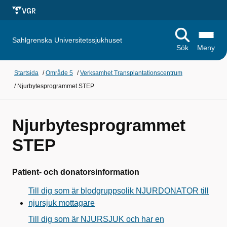
Sahlgrenska Universitetssjukhuset
Sök
Meny
Startsida
/
Område 5
/
Verksamhet Transplantationscentrum
/
Njurbytesprogrammet STEP
Njurbytesprogrammet
STEP
Patient- och donatorsinformation
Till dig som är blodgruppsolik NJURDONATOR till
njursjuk mottagare
Till dig som är NJURSJUK och har en