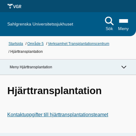
Sahlgrenska Universitetssjukhuset
Sök
Meny
Startsida
/
Område 5
/
Verksamhet Transplantationscentrum
/
Hjärttransplantation
Meny Hjärttransplantation
Hjärttransplantation
Kontaktuppgifter till hjärttransplantationsteamet