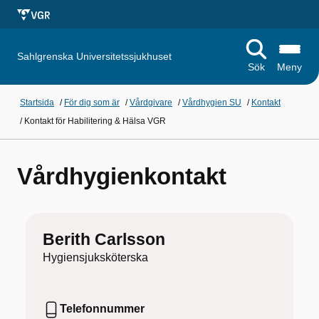
Sahlgrenska Universitetssjukhuset
Sök
Meny
Startsida
/
För dig som är
/
Vårdgivare
/
Vårdhygien SU
/
Kontakt
/
Kontakt för Habilitering & Hälsa VGR
Vårdhygienkontakt
Berith Carlsson
Hygiensjuksköterska
Telefonnummer