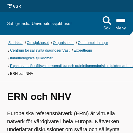
Sahlgrenska Universitetssjukhuset
Sök
Meny
Startsida
/
Om sjukhuset
/
Organisation
/
Centrumbildningar
/
Centrum för sällsynta diagnoser Väst
/
Expertteam
/
Immunologiska sjukdomar
/
Expertteam för sällsynta reumatiska och autoinflammatoriska sjukdomar hos
/
ERN och NHV
ERN och NHV
Europeiska referensnätverk (ERN) är virtuella
nätverk för vårdgivare i hela Europa. Nätverken
underlättar diskussioner om svåra och sällsynta