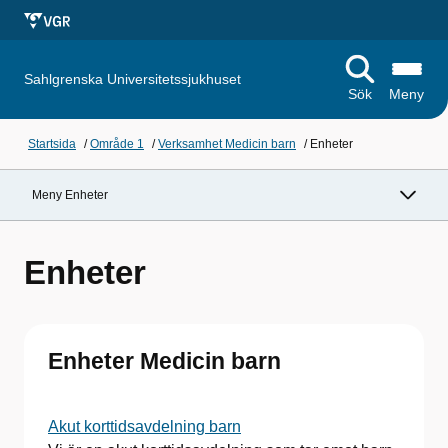
Sahlgrenska Universitetssjukhuset
Sök
Meny
Startsida
/
Område 1
/
Verksamhet Medicin barn
/
Enheter
Meny Enheter
Enheter
Enheter Medicin barn
Akut korttidsavdelning barn