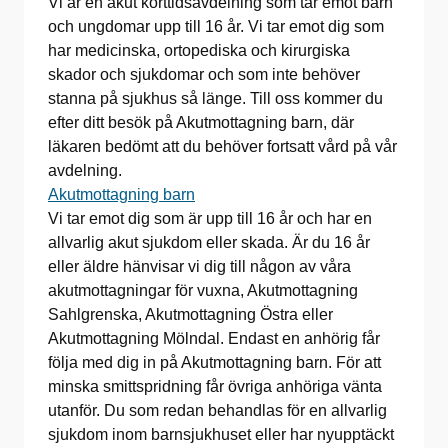
Vi är en akut korttidsavdelning som tar emot barn
och ungdomar upp till 16 år. Vi tar emot dig som
har medicinska, ortopediska och kirurgiska
skador och sjukdomar och som inte behöver
stanna på sjukhus så länge. Till oss kommer du
efter ditt besök på Akutmottagning barn, där
läkaren bedömt att du behöver fortsatt vård på vår
avdelning.
Akutmottagning barn
Vi tar emot dig som är upp till 16 år och har en
allvarlig akut sjukdom eller skada. Är du 16 år
eller äldre hänvisar vi dig till någon av våra
akutmottagningar för vuxna, Akutmottagning
Sahlgrenska, Akutmottagning Östra eller
Akutmottagning Mölndal. Endast en anhörig får
följa med dig in på Akutmottagning barn. För att
minska smittspridning får övriga anhöriga vänta
utanför. Du som redan behandlas för en allvarlig
sjukdom inom barnsjukhuset eller har nyupptäckt