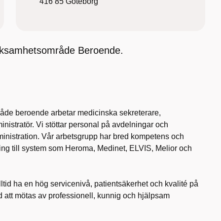
416 85
Göteborg
 verksamhetsområde Beroende.
åde beroende arbetar medicinska sekreterare,
nistratör. Vi stöttar personal på avdelningar och
ministration. Vår arbetsgrupp har bred kompetens och
ng till system som Heroma, Medinet, ELVIS, Melior och
 alltid ha en hög servicenivå, patientsäkerhet och kvalité på
d att mötas av professionell, kunnig och hjälpsam