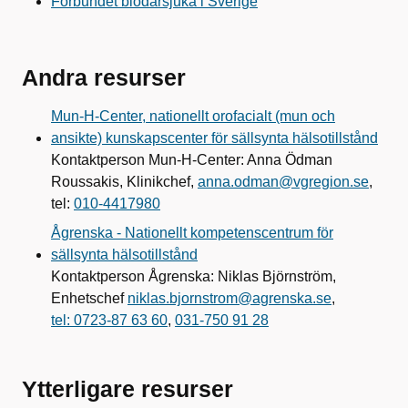
Förbundet blödarsjuka i Sverige
Andra resurser
Mun-H-Center, nationellt orofacialt (mun och
ansikte) kunskapscenter för sällsynta hälsotillstånd
Kontaktperson Mun-H-Center: Anna Ödman
Roussakis, Klinikchef,
anna.odman@vgregion.se
,
tel:
010-4417980
Ågrenska - Nationellt kompetenscentrum för
sällsynta hälsotillstånd
Kontaktperson Ågrenska: Niklas Björnström,
Enhetschef
niklas.bjornstrom@agrenska.se
,
tel: 0723-87 63 60
,
031-750 91 28
Ytterligare resurser