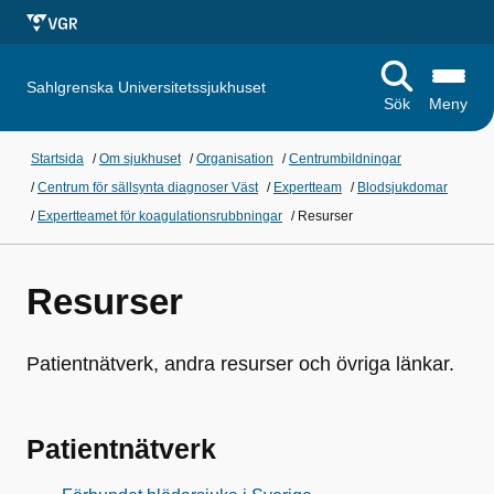
Sahlgrenska Universitetssjukhuset
Sök
Meny
Startsida
/
Om sjukhuset
/
Organisation
/
Centrumbildningar
/
Centrum för sällsynta diagnoser Väst
/
Expertteam
/
Blodsjukdomar
/
Expertteamet för koagulationsrubbningar
/
Resurser
Resurser
Patientnätverk, andra resurser och övriga länkar.
Patientnätverk